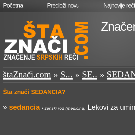
Početna
Predloži novu
Najnovije reči
Značen
štaZnači.com
»
S...
»
SE..
»
SEDA
Šta znači SEDANCIA?
»
sedancia
Lekovi za uminje
• ženski rod (medicina)