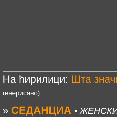
На ћирилици:
Шта зна
генерисано)
»
СЕДАНЦИА
• ЖЕНСК