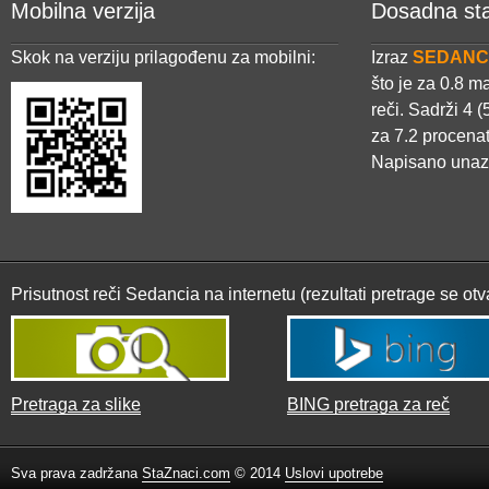
Mobilna verzija
Dosadna sta
Skok na verziju prilagođenu za mobilni:
Izraz
SEDANC
što je za 0.8 
reči. Sadrži 4 
za 7.2 procena
Napisano una
Prisutnost reči Sedancia na internetu (rezultati pretrage se ot
Pretraga za slike
BING pretraga za reč
Sva prava zadržana
StaZnaci.com
© 2014
Uslovi upotrebe